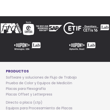
PRODUCTOS
Software y soluciones de Flujo de Trabajo
Prueba de Color y Equipos de Medición
Placas para Flexografía
Placas Offset y Letterpress
Directo a placa (ctp)
Equipos para Procesamiento de Placas